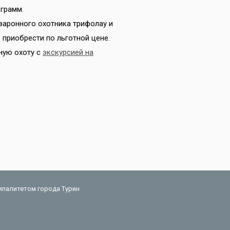
 грамм.
варонного охотника трифолау и
приобрести по льготной цене.
ную охоту с
экскурсией на
ципалитетом города Турин