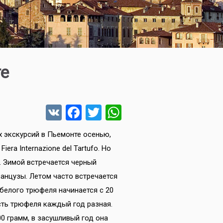
те
VK
Facebook
Twitter
WhatsApp
 экскурсий в Пьемонте осенью,
ra Internazione del Tartufo. Но
д. Зимой встречается черный
анцузы. Летом часто встречается
 белого трюфеля начинается с 20
сть трюфеля каждый год разная.
00 грамм, в засушливый год она